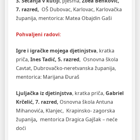
3. Sećanja v kutiji
, pjesma,
Zoea Benković,
7. razred,
OŠ Dubovac, Karlovac, Karlovačka
županija, mentorica: Matea Obajdin Gaši
Pohvaljeni radovi
:
Igre i igračke mojega djetinjstva
, kratka
priča,
Ines Tadić, 5. razred
, Osnovna škola
Cavtat, Dubrovačko-neretvanska županija,
mentorica: Marijana Đuraš
Ljuljačka iz djetinjstva
, kratka priča,
Gabriel
Krčelić, 7. razred,
Osnovna škola Antuna
Mihanovića, Klanjec, Krapinsko- zagorska
županija
,
mentorica Dragica Gajšak – neće
doći