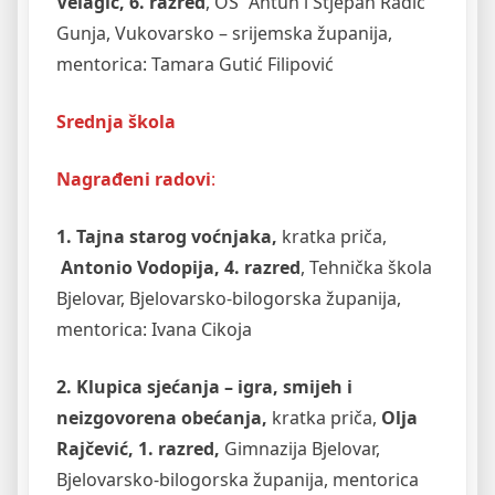
Velagić, 6. razred
, OŠ “Antun i Stjepan Radić”
Gunja, Vukovarsko – srijemska županija,
mentorica: Tamara Gutić Filipović
Srednja škola
Nagrađeni radovi
:
1. Tajna starog voćnjaka,
kratka priča,
Antonio Vodopija, 4. razred
, Tehnička škola
Bjelovar, Bjelovarsko-bilogorska županija,
mentorica: Ivana Cikoja
2. Klupica sjećanja – igra, smijeh i
neizgovorena obećanja,
kratka priča,
Olja
Rajčević, 1. razred,
Gimnazija Bjelovar,
Bjelovarsko-bilogorska županija, mentorica