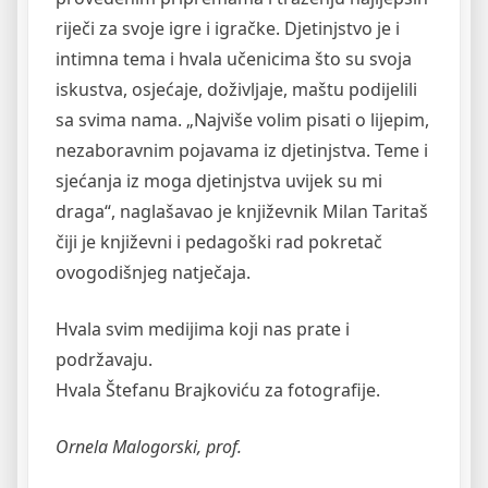
riječi za svoje igre i igračke. Djetinjstvo je i
intimna tema i hvala učenicima što su svoja
iskustva, osjećaje, doživljaje, maštu podijelili
sa svima nama. „Najviše volim pisati o lijepim,
nezaboravnim pojavama iz djetinjstva. Teme i
sjećanja iz moga djetinjstva uvijek su mi
draga“, naglašavao je književnik Milan Taritaš
čiji je književni i pedagoški rad pokretač
ovogodišnjeg natječaja.
Hvala svim medijima koji nas prate i
podržavaju.
Hvala Štefanu Brajkoviću za fotografije.
Ornela Malogorski, prof.