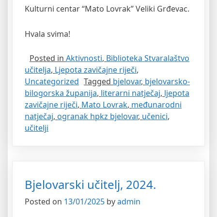
Kulturni centar “Mato Lovrak” Veliki Grđevac.
Hvala svima!
Posted in
Aktivnosti
,
Biblioteka Stvaralaštvo
učitelja
,
Ljepota zavičajne riječi
,
Uncategorized
Tagged
bjelovar
,
bjelovarsko-
bilogorska županija
,
literarni natječaj
,
ljepota
zavičajne riječi
,
Mato Lovrak
,
međunarodni
natječaj
,
ogranak hpkz bjelovar
,
učenici
,
učitelji
Bjelovarski učitelj, 2024.
Posted on
13/01/2025
by
admin