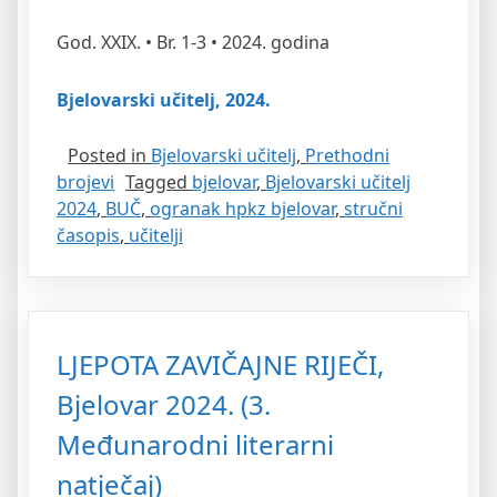
God. XXIX. • Br. 1-3 • 2024. godina
Bjelovarski učitelj, 2024.
Posted in
Bjelovarski učitelj
,
Prethodni
brojevi
Tagged
bjelovar
,
Bjelovarski učitelj
2024
,
BUČ
,
ogranak hpkz bjelovar
,
stručni
časopis
,
učitelji
LJEPOTA ZAVIČAJNE RIJEČI,
Bjelovar 2024. (3.
Međunarodni literarni
natječaj)