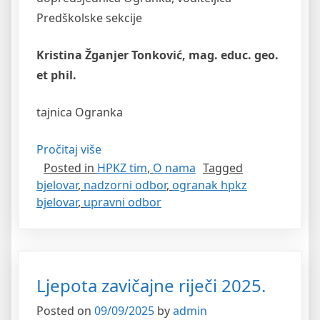
Predškolske sekcije
Kristina Žganjer Tonković, mag. educ. geo.
et phil.
tajnica Ogranka
“Naš
Pročitaj više
Posted in
HPKZ tim
,
O nama
Tagged
tim
bjelovar
,
nadzorni odbor
,
ogranak hpkz
–
bjelovar
,
upravni odbor
Upravni
i
Nadzorni
odbor
Ljepota zavičajne riječi 2025.
Ogranka”
Posted on
09/09/2025
by
admin