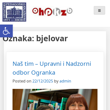
Skip
Ogranak Hrvatskoga
to
content
Pedagoško-Književnog Zbora
Open toolbar
Bjelovar
Oznaka:
bjelovar
Naš tim – Upravni i Nadzorni
odbor Ogranka
Posted on
22/12/2025
by
admin