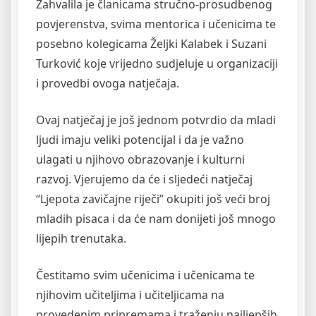
Zahvalila je članicama stručno-prosudbenog
povjerenstva, svima mentorica i učenicima te
posebno kolegicama Željki Kalabek i Suzani
Turković koje vrijedno sudjeluje u organizaciji
i provedbi ovoga natječaja.
Ovaj natječaj je još jednom potvrdio da mladi
ljudi imaju veliki potencijal i da je važno
ulagati u njihovo obrazovanje i kulturni
razvoj. Vjerujemo da će i sljedeći natječaj
“Ljepota zavičajne riječi” okupiti još veći broj
mladih pisaca i da će nam donijeti još mnogo
lijepih trenutaka.
Čestitamo svim učenicima i učenicama te
njihovim učiteljima i učiteljicama na
provedenim pripremama i traženju najljepših