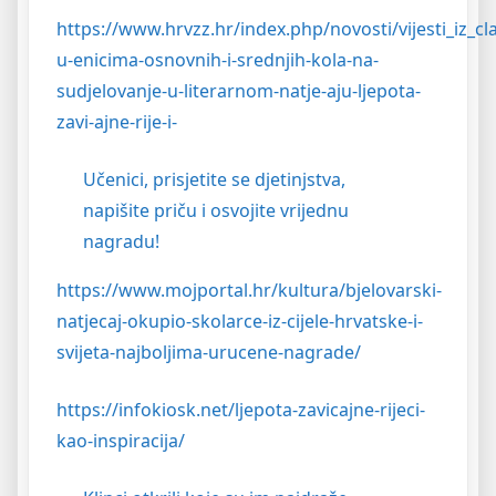
https://www.hrvzz.hr/index.php/novosti/vijesti_iz_cl
u-enicima-osnovnih-i-srednjih-kola-na-
sudjelovanje-u-literarnom-natje-aju-ljepota-
zavi-ajne-rije-i-
Učenici, prisjetite se djetinjstva,
napišite priču i osvojite vrijednu
nagradu!
https://www.mojportal.hr/kultura/bjelovarski-
natjecaj-okupio-skolarce-iz-cijele-hrvatske-i-
svijeta-najboljima-urucene-nagrade/
https://infokiosk.net/ljepota-zavicajne-rijeci-
kao-inspiracija/