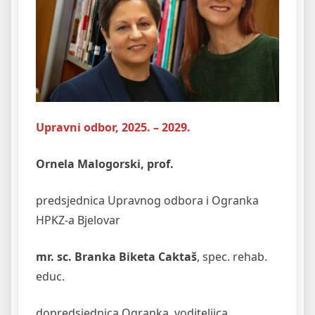
Upravni odbor, 2025. – 2029.
Ornela Malogorski, prof.
predsjednica Upravnog odbora i Ogranka
HPKZ-a Bjelovar
mr. sc. Branka Biketa Caktaš
, spec. rehab.
educ.
dopredsjednica Ogranka, voditeljica