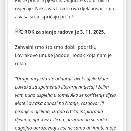
Pišite priče ili pjesme. Uključite svoje misli i
osjećaje. Neka vas Lovrakova djela inspiriraju,
a vaša srca ispričaju priču!
ROK za slanje radova je 3. 11. 2025.
Zahvalni smo što smo dobili podršku
Lovrakove unuke Jagode Hodak koja nam je
rekla:
“Drago mi je da ste odabrali život i djela Mate
Lovraka za spomenuti literarni natječaj i želim
vam puno uspjeha u tome! Ako se korištenje djela
Mate Lovraka odnosi na čitanje, razgovor ili
pisanje o djelima, izrada crteža inspiriranih
djelima, npr. kviz i slično, obzirom da se radi o
odgojno-obrazovnoj svrsi ne samo da imate moje