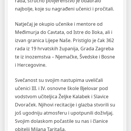
rada, stručno povjerenstvo je odabralo
najbolje, koje su nagrađeni učenici i pročitali.
Natječaj je okupio učenike i mentore od
Međimurja do Cavtata, od Istre do Iloka, ali i
izvan granica Lijepe Naše. Pristiglo je čak 362
rada iz 19 hrvatskih županija, Grada Zagreba
te iz inozemstva – Njemačke, Švedske i Bosne
i Hercegovine.
Svečanost su svojim nastupima uveličali
učenici III. i IV. osnovne škole Bjelovar pod
vodstvom učiteljica Željke Kalabek i Slavice
Dvoraček. Njihovi recitacije i glazba stvorili su
još ugodniju atmosferu i upotpunili doživljaj.
Svojim dolaskom počastile su nas i članice
obitelji Milana Taritaša.