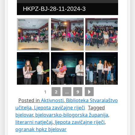
HKPZ-BJ-28-11-2024-3
1
2
...
9
Posted in
Aktivnosti
,
Biblioteka Stvaralaštvo
učitelja
,
Ljepota zavičajne riječi
Tagged
bjelovar
,
bjelovarsko-bilogorska županija
,
literarni natječaj
,
ljepota zavičajne riječi
,
ogranak hpkz bjelovar