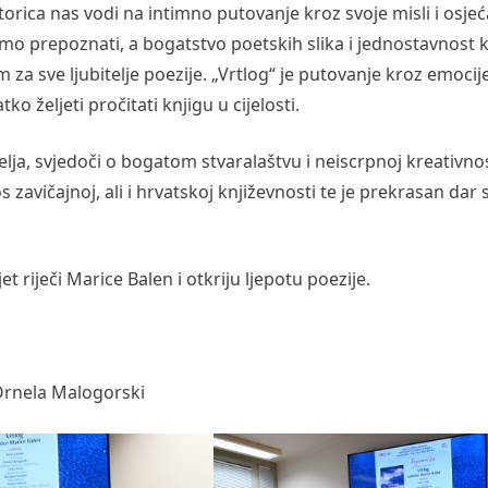
torica nas vodi na intimno putovanje kroz svoje misli i osjeć
mo prepoznati, a bogatstvo poetskih slika i jednostavnost 
 za sve ljubitelje poezije. „Vrtlog“ je putovanje kroz emocije
ko željeti pročitati knjigu u cijelosti.
telja, svjedoči o bogatom stvaralaštvu i neiscrpnoj kreativno
s zavičajnoj, ali i hrvatskoj književnosti te je prekrasan dar
t riječi Marice Balen i otkriju ljepotu poezije.
 Ornela Malogorski