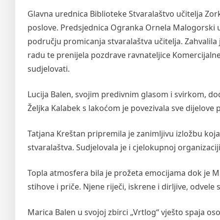
Glavna urednica Biblioteke Stvaralaštvo učitelja Zor
poslove. Predsjednica Ogranka Ornela Malogorski u
području promicanja stvaralaštva učitelja. Zahvalila
radu te prenijela pozdrave ravnateljice Komercijalne 
sudjelovati.
Lucija Balen, svojim predivnim glasom i svirkom, d
Željka Kalabek s lakoćom je povezivala sve dijelove
Tatjana Kreštan pripremila je zanimljivu izložbu koja 
stvaralaštva. Sudjelovala je i cjelokupnoj organizaci
Topla atmosfera bila je prožeta emocijama dok je Ma
stihove i priče. Njene riječi, iskrene i dirljive, odvele 
Marica Balen u svojoj zbirci „Vrtlog“ vješto spaja os