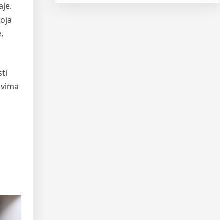
aje.
koja
,
sti
 svima