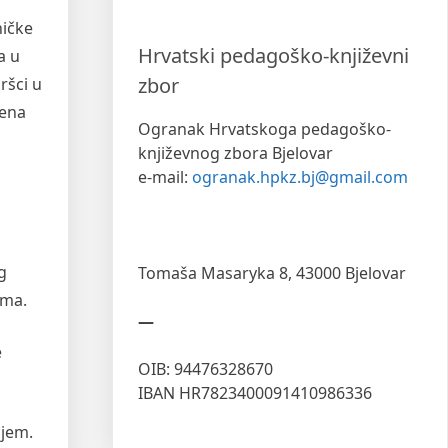
ničke
Hrvatski pedagoško-književni
a u
zbor
ršci u
čena
Ogranak Hrvatskoga pedagoško-
književnog zbora Bjelovar
e-mail:
ogranak.hpkz.bj@gmail.com
g
Tomaša Masaryka 8,
43000 Bjelovar
ima.
—
e
OIB: 94476328670
IBAN HR7823400091410986336
ljem.