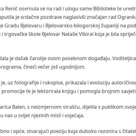
ka Renić osvrnula se na rad i ulogu same Biblioteke te ured
putila je srdačne pozdrave naglasivši značajan rad Ogrank
 je Gradu Bjelovaru i Bjelovarsko-bilogorskoj županiji na pod
i trgovačke škole Bjelovar Nataše Vibiral koja je bila sprije
odala je dašak čarolije ovom posebnom događaju. Voditeljica
 programa, čineći večer još ugodnijom.
je, uz fotografije i rukopise, prikazala i evoluciju autoričino
ji promocije te je lektorirala knjigu i pomogla brojnim savjet
rica Balen, s neizmjernom strašću, dijelila s publikom svoj
su nas u svijet njezinih misli i osjećaja.
obno i opće, stvarajući poeziju koja duboko rezonira s čitate