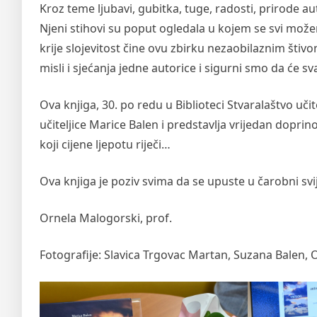
Kroz teme ljubavi, gubitka, tuge, radosti, prirode au
Njeni stihovi su poput ogledala u kojem se svi može
krije slojevitost čine ovu zbirku nezaobilaznim štivom
misli i sjećanja jedne autorice i sigurni smo da će svat
Ova knjiga, 30. po redu u Biblioteci Stvaralaštvo uči
učiteljice Marice Balen i predstavlja vrijedan doprino
koji cijene ljepotu riječi…
Ova knjiga je poziv svima da se upuste u čarobni svije
Ornela Malogorski, prof.
Fotografije: Slavica Trgovac Martan, Suzana Balen,