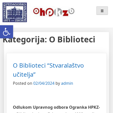
Skip
Ogranak Hrvatskoga
to
content
Pedagoško-Književnog Zbora
Open toolbar
Bjelovar
Kategorija:
O Biblioteci
O Biblioteci “Stvaralaštvo
učitelja”
Posted on
02/04/2024
by
admin
Odlukom Upravnog odbora Ogranka HPKZ-