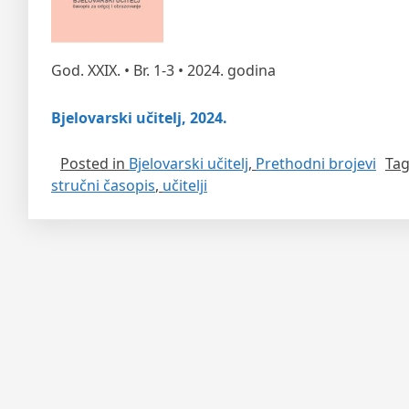
God. XXIX. • Br. 1-3 • 2024. godina
Bjelovarski učitelj, 2024.
Posted in
Bjelovarski učitelj
,
Prethodni brojevi
Ta
stručni časopis
,
učitelji