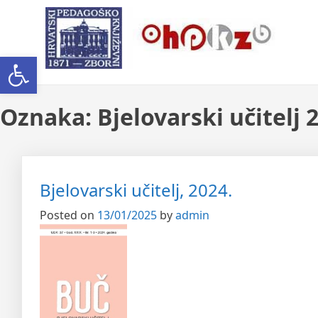
Skip
Ogranak Hrvatskoga Pedago
to
content
Open toolbar
Oznaka:
Bjelovarski učitelj 
Bjelovarski učitelj, 2024.
Posted on
13/01/2025
by
admin