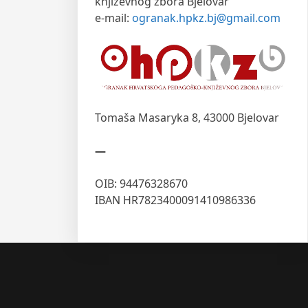
književnog zbora Bjelovar
e-mail:
ogranak.hpkz.bj@gmail.com
Tomaša Masaryka 8,
43000 Bjelovar
—
OIB: 94476328670
IBAN HR7823400091410986336