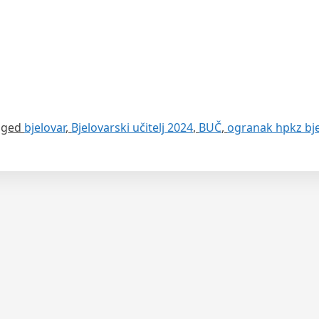
gged
bjelovar
,
Bjelovarski učitelj 2024
,
BUČ
,
ogranak hpkz bje