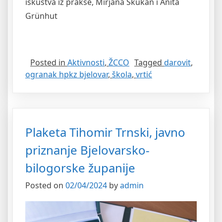
iskustva iz prakse, Mirjana Skukan i Anita
Grünhut
Posted in
Aktivnosti
,
ŽCCO
Tagged
darovit
,
ogranak hpkz bjelovar
,
škola
,
vrtić
Plaketa Tihomir Trnski, javno
priznanje Bjelovarsko-
bilogorske županije
Posted on
02/04/2024
by
admin