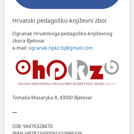
Hrvatski pedagoško-književni zbor
Ogranak Hrvatskoga pedagoško-književnog
zbora Bjelovar
e-mail:
ogranak.hpkz.bj@gmail.com
Tomaša Masaryka 8,
43000 Bjelovar
—
OIB: 94476328670
IBAN HR7823400091410986336