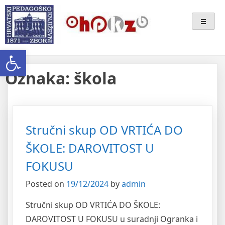
Skip
Ogranak Hrvatskoga
to
content
Pedagoško-Književnog Zbora
Open toolbar
Bjelovar
Oznaka:
škola
Stručni skup OD VRTIĆA DO
ŠKOLE: DAROVITOST U
FOKUSU
Posted on
19/12/2024
by
admin
Stručni skup OD VRTIĆA DO ŠKOLE:
DAROVITOST U FOKUSU u suradnji Ogranka i