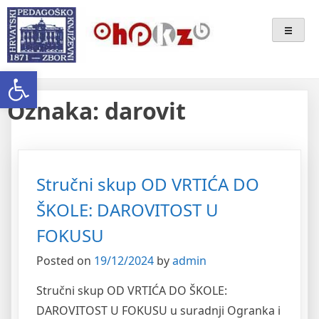
Skip
Ogranak Hrvatskoga
to
content
Pedagoško-Književnog Zbora
Open toolbar
Bjelovar
Oznaka:
darovit
Stručni skup OD VRTIĆA DO
ŠKOLE: DAROVITOST U
FOKUSU
Posted on
19/12/2024
by
admin
Stručni skup OD VRTIĆA DO ŠKOLE:
DAROVITOST U FOKUSU u suradnji Ogranka i