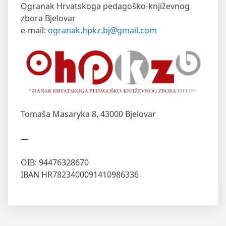
Ogranak Hrvatskoga pedagoško-književnog
zbora Bjelovar
e-mail:
ogranak.hpkz.bj@gmail.com
Tomaša Masaryka 8,
43000 Bjelovar
—
OIB: 94476328670
IBAN HR7823400091410986336