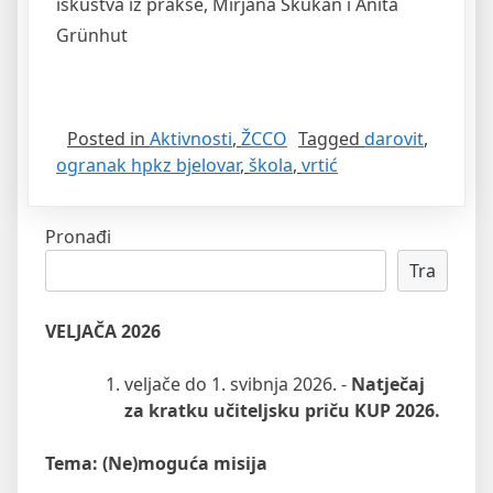
iskustva iz prakse, Mirjana Skukan i Anita
Grünhut
Posted in
Aktivnosti
,
ŽCCO
Tagged
darovit
,
ogranak hpkz bjelovar
,
škola
,
vrtić
Pronađi
Tra
VELJAČA 2026
veljače do 1. svibnja 2026. -
Natječaj
za kratku učiteljsku priču KUP 2026.
Tema: (Ne)moguća misija