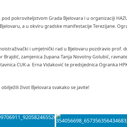
 pod pokroviteljstvom Grada Bjelovara i u organizaciji HAZ
 Bjelovaru, a u okviru gradske manifestacije Terezijane. Og
straživački i umjetnički rad u Bjelovaru pozdravio prof. dr.
r Brajdić, zamjenica župana Tanja Novotny Golubić, ravnate
dstavnica CUK-a Erna Vidaković te predsjednica Ogranka HP
u obilježili život Bjelovara svakako se javite!