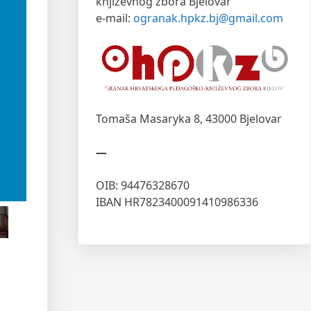
književnog zbora Bjelovar
e-mail:
ogranak.hpkz.bj@gmail.com
Tomaša Masaryka 8,
43000 Bjelovar
—
OIB: 94476328670
IBAN HR7823400091410986336