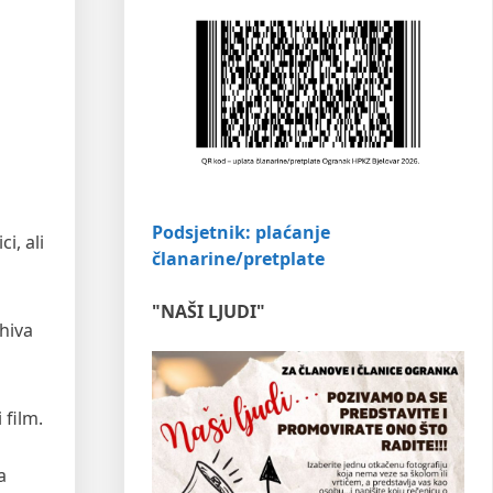
Podsjetnik: plaćanje
i, ali
članarine/pretplate
"NAŠI LJUDI"
hiva
 film.
a