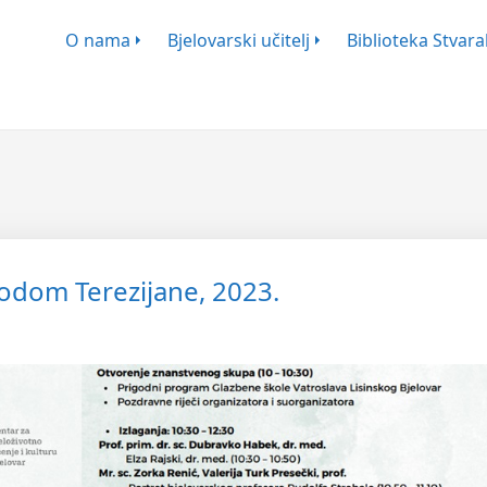
ško-Književnog Zbora Bjelovar
O nama
Bjelovarski učitelj
Biblioteka Stvaral
vodom Terezijane, 2023.