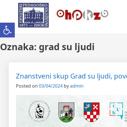
Skip
Ogranak Hrvatskoga Pedago
to
content
Open toolbar
Oznaka:
grad su ljudi
Znanstveni skup Grad su ljudi, po
Posted on
03/04/2024
by
admin