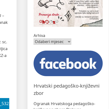
U –
ranak
Arhiva
 sc.
ljica
KZ-a
Hrvatski pedagoško-književni
zbor
Ogranak Hrvatskoga pedagoško-