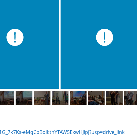
rs/1G_7k7Ks-eMgCbBoiktnYTAW5ExwHJipj?usp=drive_link