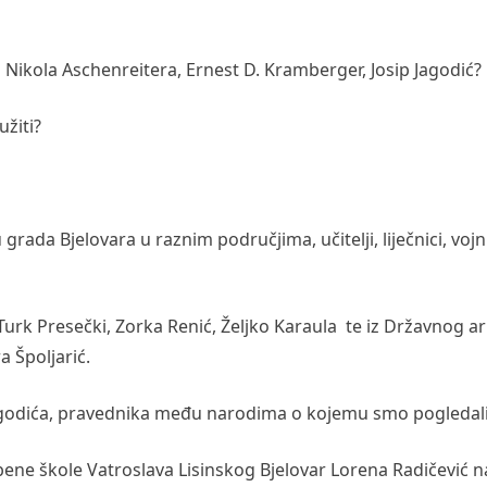
, Nikola Aschenreitera, Ernest D. Kramberger, Josip Jagodić?
žiti?
grada Bjelovara u raznim područjima, učitelji, liječnici, vojnic
urk Presečki, Zorka Renić, Željko Karaula te iz Državnog ar
a Špoljarić.
 Jagodića, pravednika među narodima o kojemu smo pogledali
bene škole Vatroslava Lisinskog Bjelovar Lorena Radičević n