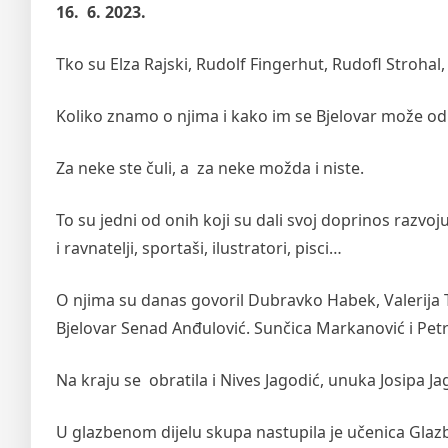
16. 6. 2023.
Tko su Elza Rajski, Rudolf Fingerhut, Rudofl Strohal
Koliko znamo o njima i kako im se Bjelovar može odu
Za neke ste čuli, a za neke možda i niste.
To su jedni od onih koji su dali svoj doprinos razvoju 
i ravnatelji, sportaši, ilustratori, pisci…
O njima su danas govoril Dubravko Habek, Valerija T
Bjelovar Senad Anđulović. Sunčica Markanović i Petr
Na kraju se obratila i Nives Jagodić, unuka Josipa
U glazbenom dijelu skupa nastupila je učenica Glaz