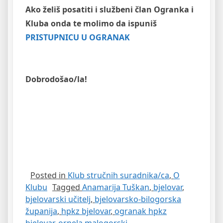
Ako želiš posatiti i službeni član Ogranka i
Kluba onda te molimo da ispuniš
PRISTUPNICU U OGRANAK
Dobrodošao/la!
Posted in
Klub stručnih suradnika/ca
,
O
Klubu
Tagged
Anamarija Tuškan
,
bjelovar
,
bjelovarski učitelj
,
bjelovarsko-bilogorska
županija
,
hpkz bjelovar
,
ogranak hpkz
bjelovar
,
ornela malogorski