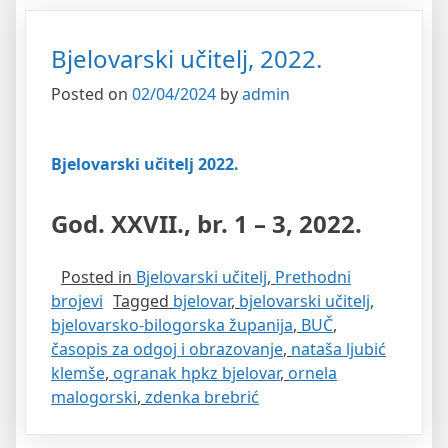
Bjelovarski učitelj, 2022.
Posted on
02/04/2024
by
admin
Bjelovarski učitelj 2022.
God. XXVII., br. 1 – 3, 2022.
Posted in
Bjelovarski učitelj
,
Prethodni
brojevi
Tagged
bjelovar
,
bjelovarski učitelj
,
bjelovarsko-bilogorska županija
,
BUČ
,
časopis za odgoj i obrazovanje
,
nataša ljubić
klemše
,
ogranak hpkz bjelovar
,
ornela
malogorski
,
zdenka brebrić