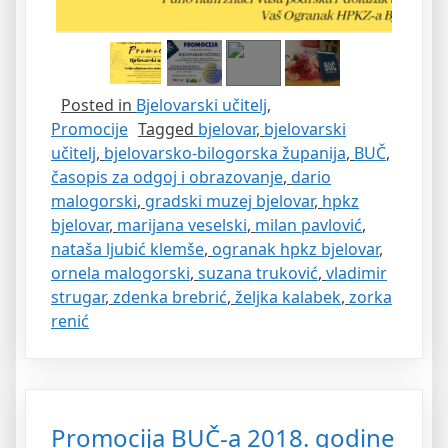
Posted in
Bjelovarski učitelj
,
Promocije
Tagged
bjelovar
,
bjelovarski
učitelj
,
bjelovarsko-bilogorska županija
,
BUČ
,
časopis za odgoj i obrazovanje
,
dario
malogorski
,
gradski muzej bjelovar
,
hpkz
bjelovar
,
marijana veselski
,
milan pavlović
,
nataša ljubić klemše
,
ogranak hpkz bjelovar
,
ornela malogorski
,
suzana truković
,
vladimir
strugar
,
zdenka brebrić
,
željka kalabek
,
zorka
renić
Promocija BUČ-a 2018. godine