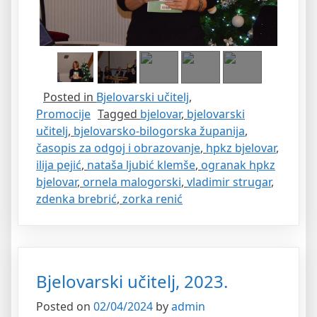
Posted in
Bjelovarski učitelj
,
Promocije
Tagged
bjelovar
,
bjelovarski
učitelj
,
bjelovarsko-bilogorska županija
,
časopis za odgoj i obrazovanje
,
hpkz bjelovar
,
ilija pejić
,
nataša ljubić klemše
,
ogranak hpkz
bjelovar
,
ornela malogorski
,
vladimir strugar
,
zdenka brebrić
,
zorka renić
Bjelovarski učitelj, 2023.
Posted on
02/04/2024
by
admin