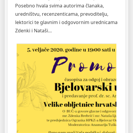
Posebno hvala svima autorima članaka,
uredništvu, recenzenticama, prevoditelju,
lektorici te glavnim i odgovornim urednicama
Zdenki i Nataši…