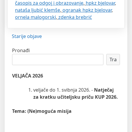
časopis za odgoj i obrazovanje
,
hpkz bjelovar
,
nataša ljubić klemše
,
ogranak hpkz bjelovar
,
ornela malogorski
,
zdenka brebrić
Navigacija
Starije objave
objava
Pronađi
Tra
VELJAČA 2026
veljače do 1. svibnja 2026. -
Natječaj
za kratku učiteljsku priču KUP 2026.
Tema: (Ne)moguća misija