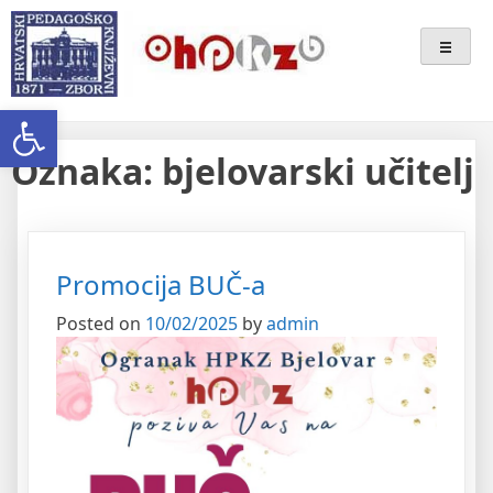
Skip
Ogranak Hrvatskoga
to
content
Pedagoško-Književnog Zbora
Open toolbar
Bjelovar
Oznaka:
bjelovarski učitelj
Promocija BUČ-a
Posted on
10/02/2025
by
admin