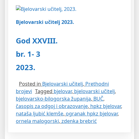
Bjelovarski učitelj 2023.
God XXVIII.
br. 1- 3
2023.
Posted in
Bjelovarski učitelj
,
Prethodni
brojevi
Tagged
bjelovar
,
bjelovarski učitelj
,
bjelovarsko-bilogorska županija
,
BUČ
,
časopis za odgoj i obrazovanje
,
hpkz bjelovar
,
nataša ljubić klemše
,
ogranak hpkz bjelovar
,
ornela malogorski
,
zdenka brebrić