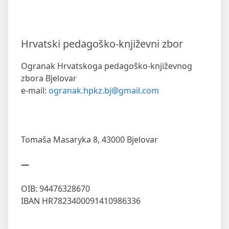
Hrvatski pedagoško-književni zbor
Ogranak Hrvatskoga pedagoško-književnog
zbora Bjelovar
e-mail:
ogranak.hpkz.bj@gmail.com
Tomaša Masaryka 8,
43000 Bjelovar
—
OIB: 94476328670
IBAN HR7823400091410986336