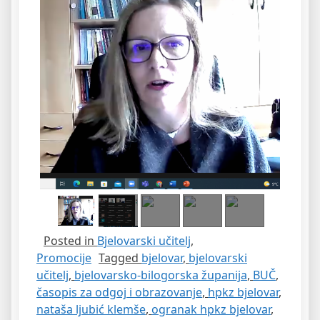
Posted in
Bjelovarski učitelj
,
Promocije
Tagged
bjelovar
,
bjelovarski
učitelj
,
bjelovarsko-bilogorska županija
,
BUČ
,
časopis za odgoj i obrazovanje
,
hpkz bjelovar
,
nataša ljubić klemše
,
ogranak hpkz bjelovar
,