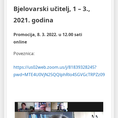
Bjelovarski učitelj, 1 – 3.,
2021. godina
Promocija, 8. 3. 2022. u 12.00 sati
online
Poveznica:
https://us02web.zoom.us/j/81839328245?
pwd=MTE4U0VjN25QQlphRlo4SGVGcTRPZz09