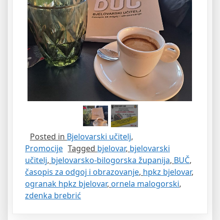
Posted in
Bjelovarski učitelj
,
Promocije
Tagged
bjelovar
,
bjelovarski
učitelj
,
bjelovarsko-bilogorska županija
,
BUČ
,
časopis za odgoj i obrazovanje
,
hpkz bjelovar
,
ogranak hpkz bjelovar
,
ornela malogorski
,
zdenka brebrić