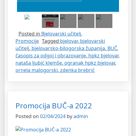
Posted in
Bjelovarski učitelj
,
Promocije
Tagged
bjelovar
,
bjelovarski
učitelj
,
bjelovarsko-bilogorska županija
,
BUČ
,
časopis za odgoj i obrazovanje
,
hpkz bjelovar
,
nataša ljubić klemše
,
ogranak hpkz bjelovar
,
ornela malogorski
,
zdenka brebrić
Promocija BUČ-a 2022
Posted on
02/04/2024
by
admin