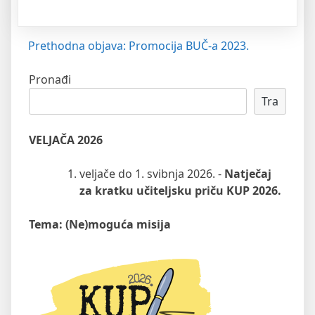
Navigacija
Prethodna objava:
Promocija BUČ-a 2023.
objava
Pronađi
Tra
VELJAČA 2026
veljače do 1. svibnja 2026. -
Natječaj
za kratku učiteljsku priču KUP 2026.
Tema: (Ne)moguća misija