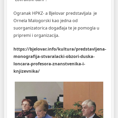
​Ogranak HPKZ- a Bjelovar predstavljala je
Ornela Malogorski kao jedna od
suorganizatorica događaja te je pomogla u
pripremi i organizacija.
https://bjelovar.info/kultura/predstavljena-
monografija-stvaralacki-obzori-duska-
loncara-profesora-znanstvenika-i-
knjizevnika/