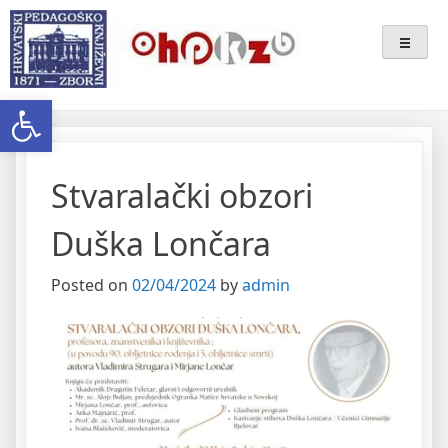
Skip
Ogranak Hrvatskoga
to
content
Pedagoško-Književnog Zbora
Open toolbar
Bjelovar
Stvaralački obzori
Duška Lončara
Posted on
02/04/2024
by
admin