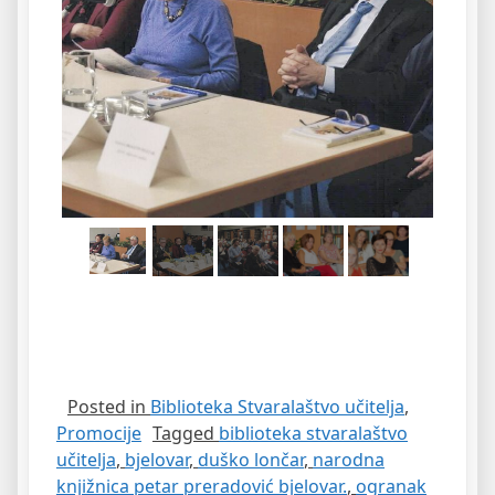
Posted in
Biblioteka Stvaralaštvo učitelja
,
Promocije
Tagged
biblioteka stvaralaštvo
učitelja
,
bjelovar
,
duško lončar
,
narodna
knjižnica petar preradović bjelovar.
,
ogranak