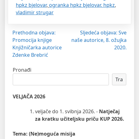
hpkz bjelovar
,
ogranka hpkz bjelovar. hpkz
,
vladimir strugar
Navigacija
Prethodna objava:
Sljedeća objava:
Sve
Promocija knjige
naše autorice, 8. ožujka
objava
Knjižničarka autorice
2020.
Zdenke Brebrić
Pronađi
Tra
VELJAČA 2026
veljače do 1. svibnja 2026. -
Natječaj
za kratku učiteljsku priču KUP 2026.
Tema: (Ne)moguća misija