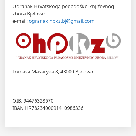
Ogranak Hrvatskoga pedagoško-književnog
zbora Bjelovar
e-mail:
ogranak.hpkz.bj@gmail.com
Tomaša Masaryka 8,
43000 Bjelovar
—
OIB: 94476328670
IBAN HR7823400091410986336