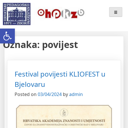
Skip
Ogranak Hrvatskoga
to
content
Pedagoško-Književnog Zbora
Open toolbar
Bjelovar
Oznaka:
povijest
Festival povijesti KLIOFEST u
Bjelovaru
Posted on
03/04/2024
by
admin