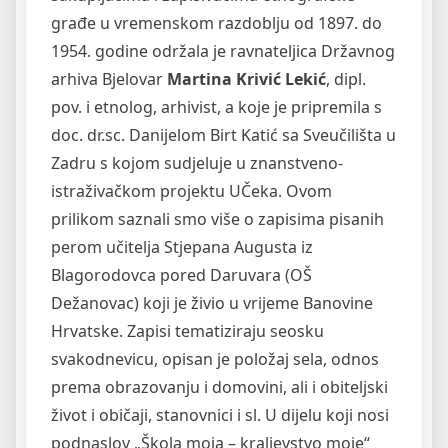
građe u vremenskom razdoblju od 1897. do
1954. godine održala je ravnateljica Državnog
arhiva Bjelovar
Martina Krivić Lekić
, dipl.
pov. i etnolog, arhivist, a koje je pripremila s
doc. dr.sc. Danijelom Birt Katić sa Sveučilišta u
Zadru s kojom sudjeluje u znanstveno-
istraživačkom projektu UČeka. Ovom
prilikom saznali smo više o zapisima pisanih
perom učitelja Stjepana Augusta iz
Blagorodovca pored Daruvara (OŠ
Dežanovac) koji je živio u vrijeme Banovine
Hrvatske. Zapisi tematiziraju seosku
svakodnevicu, opisan je položaj sela, odnos
prema obrazovanju i domovini, ali i obiteljski
život i običaji, stanovnici i sl. U dijelu koji nosi
podnaslov „Škola moja – kraljevstvo moje“