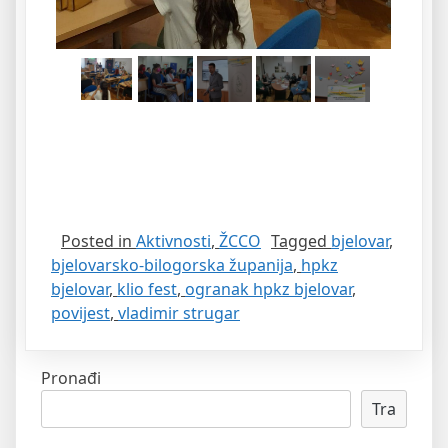
Posted in
Aktivnosti
,
ŽCCO
Tagged
bjelovar
,
bjelovarsko-bilogorska županija
,
hpkz
bjelovar
,
klio fest
,
ogranak hpkz bjelovar
,
povijest
,
vladimir strugar
Pronađi
Tra