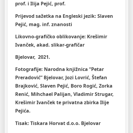
prof. i Ilija Pejić, prof.
Prijevod sažetka na Engleski jezik: Slaven
Pejić, mag. inf. znanosti
Likovno-grafičko oblikovanje: Krešimir
Ivanček, akad. slikar-grafičar
Bjelovar, 2021.
Fotografije: Narodna knjižnica “Petar
Preradović” Bjelovar, Jozi Lovrić, Štefan
Brajković, Slaven Pejić, Boro
Rogić, Zorka
Renić, Mihchael Palijan, Vladimir Strugar,
Krešimir Ivanček te privatna zbirka Ilije
Pejića.
Tisak: Tiskara Horvat d.o.o. Bjelovar