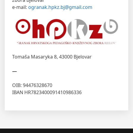
zbora Bjelovar
e-mail:
ogranak.hpkz.bj@gmail.com
Tomaša Masaryka 8,
43000 Bjelovar
—
OIB: 94476328670
IBAN HR7823400091410986336