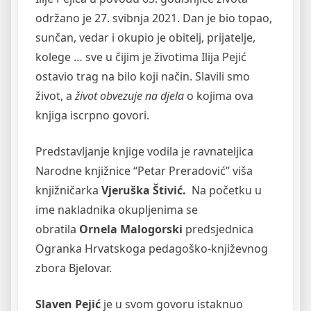
održano je 27. svibnja 2021. Dan je bio topao,
sunčan, vedar i okupio je obitelj, prijatelje,
kolege … sve u čijim je životima Ilija Pejić
ostavio trag na bilo koji način. Slavili smo
život, a
život obvezuje na djela
o kojima ova
knjiga iscrpno govori.
Predstavljanje knjige vodila je ravnateljica
Narodne knjižnice “Petar Preradović” viša
knjižničarka
Vjeruška Štivić.
Na početku u
ime nakladnika okupljenima se
obratila
Ornela Malogorski
predsjednica
Ogranka Hrvatskoga pedagoško-književnog
zbora Bjelovar.
Slaven Pejić
je u svom govoru istaknuo