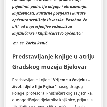
pojedinih područja odgoja i obrazovanja,
književnosti, kulturne povijesti i kulture
općenito središnje Hrvatske. Posebno će
biti od neprocjenjive važnosti za
knjižničarke i knjižničarstvo općenito.”
mr. sc. Zorka Renić
Predstavljanje knjige u atriju
Gradskog muzeja Bjelovar
Predstavljanje knjige “
Vrijeme u čovjeku –
život i djelo Ilije Pejića
” našeg dragog
kolege, profesora, knjižničarskog savjetnika,
dugogodišnjeg djelatnika knjižnice, prijatelja
Ilije Pejića u povodu 65. godišnjice života