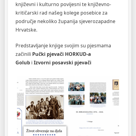
književni i kulturno povijesni te književno-
kritičarski rad našeg kolege posebice za
područje nekoliko županija sjeverozapadne
Hrvatske.
Predstavljanje knjige svojim su pjesmama
začinili
Pučki pjevači HORKUD-a
Golub
i
Izvorni posavski pjevači