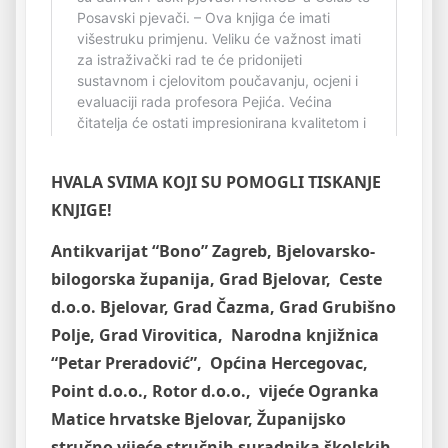
HVALA SVIMA KOJI SU POMOGLI TISKANJE
KNJIGE!
Antikvarijat “Bono” Zagreb, Bjelovarsko-
bilogorska županija, Grad Bjelovar, Ceste
d.o.o. Bjelovar, Grad Čazma, Grad Grubišno
Polje, Grad Virovitica, Narodna knjižnica
“Petar Preradović”, Općina Hercegovac,
Point d.o.o., Rotor d.o.o., vijeće Ogranka
Matice hrvatske Bjelovar, Županijsko
stručno vijeće stručnih suradnika školskih