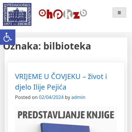
Skip
Ogranak Hrvatskoga
to
content
Pedagoško-Književnog Zbora
Open toolbar
Bjelovar
Oznaka:
bilbioteka
VRIJEME U ČOVJEKU – život i
djelo Ilije Pejića
Posted on
02/04/2024
by
admin