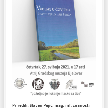
Priredili: Slaven Pejić, mag. inf. znanosti