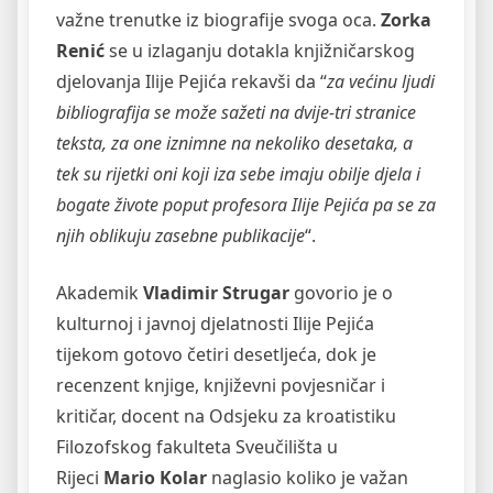
važne trenutke iz biografije svoga oca.
Zorka
Renić
se u izlaganju dotakla knjižničarskog
djelovanja Ilije Pejića rekavši da “
za većinu ljudi
bibliografija se može sažeti na dvije-tri stranice
teksta, za one iznimne na nekoliko desetaka, a
tek su rijetki oni koji iza sebe imaju obilje djela i
bogate živote poput profesora Ilije Pejića pa se za
njih oblikuju zasebne publikacije
“.
Akademik
Vladimir Strugar
govorio je o
kulturnoj i javnoj djelatnosti Ilije Pejića
tijekom gotovo četiri desetljeća, dok je
recenzent knjige, književni povjesničar i
kritičar, docent na Odsjeku za kroatistiku
Filozofskog fakulteta Sveučilišta u
Rijeci
Mario Kolar
naglasio koliko je važan