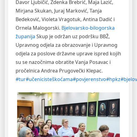
Davor Ljubičić, Zdenka Brebrić, Maja Lazić,
Mirjana Skukan, Juraj Marković, Tanja
Bedeković, Violeta Vragotuk, Antina Dadić i
Ornela Malogorski.
Bjelovarsko-bilogorska
županija
Skup je održan uz podršku BBŽ,
Upravnog odjela za obrazovanje i Upravnog
odjela za poslove državne uprave ispred kojih
su se nazočnima obratite Vanja Posavac i
pročelnica Andrea Prugovečki Klepac.
#tur
#učenicisteškoćama
#povjerenstvo
#hpkz
#bjelo