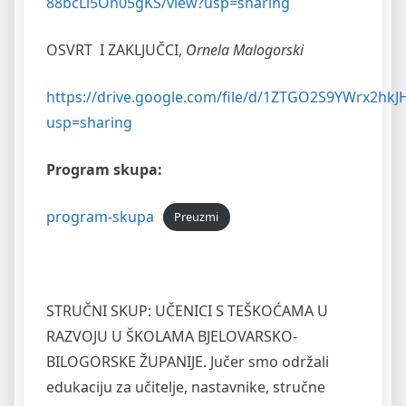
88bcLi5On05gKS/view?usp=sharing
OSVRT I ZAKLJUČCI,
Ornela Malogorski
https://drive.google.com/file/d/1ZTGO2S9YWrx2hk
usp=sharing
Program skupa:
program-skupa
Preuzmi
STRUČNI SKUP: UČENICI S TEŠKOĆAMA U
RAZVOJU U ŠKOLAMA BJELOVARSKO-
BILOGORSKE ŽUPANIJE. Jučer smo održali
edukaciju za učitelje, nastavnike, stručne