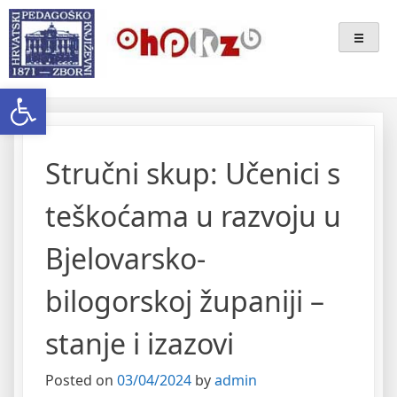
Skip
Ogranak Hrvatskoga
to
content
Pedagoško-Književnog Zbora
Open toolbar
Bjelovar
Stručni skup: Učenici s
teškoćama u razvoju u
Bjelovarsko-
bilogorskoj županiji –
stanje i izazovi
Posted on
03/04/2024
by
admin