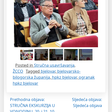
Posted in
Stručna usavršavanja
,
ŽCCO
Tagged
bjelovar
,
bjelovarsko-
bilogorska županija
,
hpkz bjelovar
,
ogranak
hpkz bjelovar
Navigacija
Prethodna objava:
Sljedeća objava:
STRUČNA EKSKURZIJA U
Sljedeća objava
objava
VOJVODINU, 20. i 21. 10.