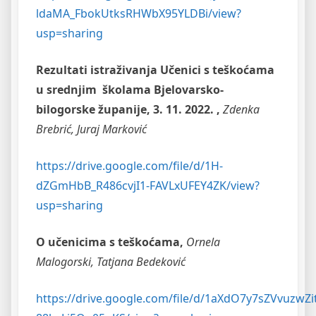
ldaMA_FbokUtksRHWbX95YLDBi/view?
usp=sharing
Rezultati istraživanja Učenici s teškoćama
u srednjim školama Bjelovarsko-
bilogorske županije, 3. 11. 2022. ,
Zdenka
Brebrić, Juraj Marković
https://drive.google.com/file/d/1H-
dZGmHbB_R486cvjI1-FAVLxUFEY4ZK/view?
usp=sharing
O učenicima s teškoćama,
Ornela
Malogorski, Tatjana Bedeković
https://drive.google.com/file/d/1aXdO7y7sZVvuzwZi