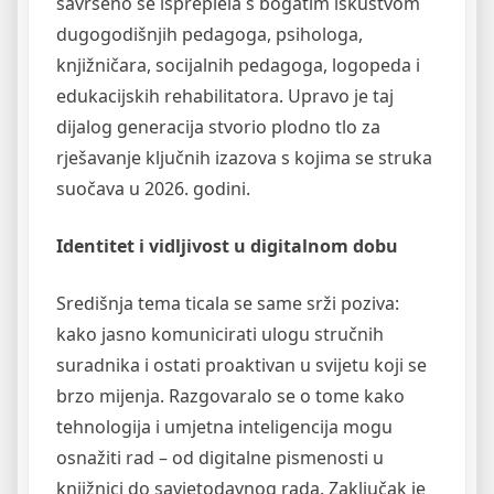
savršeno se ispreplela s bogatim iskustvom
dugogodišnjih pedagoga, psihologa,
knjižničara, socijalnih pedagoga, logopeda i
edukacijskih rehabilitatora. Upravo je taj
dijalog generacija stvorio plodno tlo za
rješavanje ključnih izazova s kojima se struka
suočava u 2026. godini.
Identitet i vidljivost u digitalnom dobu
Središnja tema ticala se same srži poziva:
kako jasno komunicirati ulogu stručnih
suradnika i ostati proaktivan u svijetu koji se
brzo mijenja. Razgovaralo se o tome kako
tehnologija i umjetna inteligencija mogu
osnažiti rad – od digitalne pismenosti u
knjižnici do savjetodavnog rada. Zaključak je