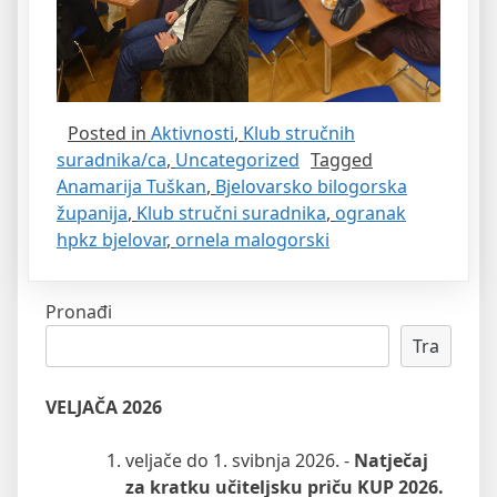
Posted in
Aktivnosti
,
Klub stručnih
suradnika/ca
,
Uncategorized
Tagged
Anamarija Tuškan
,
Bjelovarsko bilogorska
županija
,
Klub stručni suradnika
,
ogranak
hpkz bjelovar
,
ornela malogorski
Pronađi
Tra
VELJAČA 2026
veljače do 1. svibnja 2026. -
Natječaj
za kratku učiteljsku priču KUP 2026.