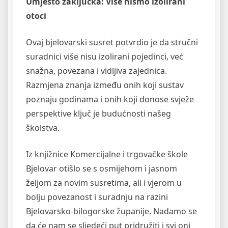
Umjesto zaključka: Više nismo izolirani
otoci
Ovaj bjelovarski susret potvrdio je da stručni
suradnici više nisu izolirani pojedinci, već
snažna, povezana i vidljiva zajednica.
Razmjena znanja između onih koji sustav
poznaju godinama i onih koji donose svježe
perspektive ključ je budućnosti našeg
školstva.
Iz knjižnice Komercijalne i trgovačke škole
Bjelovar otišlo se s osmijehom i jasnom
željom za novim susretima, ali i vjerom u
bolju povezanost i suradnju na razini
Bjelovarsko-bilogorske županije. Nadamo se
da će nam se sljedeći put pridružiti i svi oni