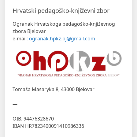
Hrvatski pedagoško-književni zbor
Ogranak Hrvatskoga pedagoško-književnog
zbora Bjelovar
e-mail:
ogranak.hpkz.bj@gmail.com
Tomaša Masaryka 8,
43000 Bjelovar
—
OIB: 94476328670
IBAN HR7823400091410986336