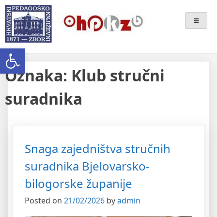
Skip
Ogranak Hrvatskoga
to
content
Pedagoško-Književnog Zbora
Open toolbar
Bjelovar
Oznaka:
Klub stručni
suradnika
Snaga zajedništva stručnih
suradnika Bjelovarsko-
bilogorske županije
Posted on
21/02/2026
by
admin