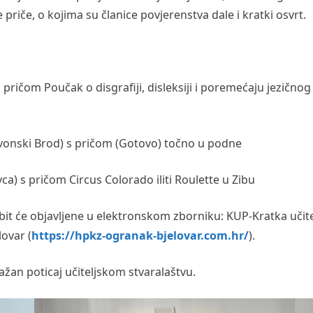
 priče, o kojima su članice povjerenstva dale i kratki osvrt.
s pričom Poučak o disgrafiji, disleksiji i poremećaju jezičnog
lavonski Brod) s pričom (Gotovo) točno u podne
vca) s pričom Circus Colorado iliti Roulette u Zibu
bit će objavljene u elektronskom zborniku: KUP-Kratka učite
lovar (
https://hpkz-ogranak-bjelovar.com.hr/
).
ažan poticaj učiteljskom stvaralaštvu.