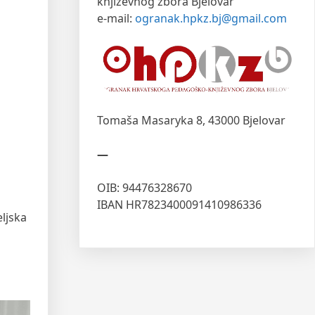
književnog zbora Bjelovar
e-mail:
ogranak.hpkz.bj@gmail.com
Tomaša Masaryka 8,
43000 Bjelovar
—
OIB: 94476328670
IBAN HR7823400091410986336
ljska