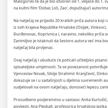
Malogorski te da je bio otvoren od 1. veljače do 1. sv
na kultni film ‘Dobar, Loš, Zao’, dopuštajući autorima
Na natječaj se prijavilo 20 kratkih priča autora koji r
iz svih krajeva Republike Hrvatske (Osijek, Vinkovci, 
Đurđenovac, Koprivnica i, naravno, nekoliko priča o
Zanimljivo je istaknuti da šestoro autora već ima bo
natječaj bila prvijenac.
Ovaj natječaj i ubuduće će poticati učiteljsko pisan
spisateljske umjetnosti. Ta se povezanost potvrđuje u 
Vjenceslav Novak, Silvije Strahimir Kranjčević, Dinko
dokazuje se i u sadašnjosti u djelima suvremenih aut
sudjelovali na ovom natječaju, donoseći lepezu zani
Prosudbeno povjerenstvo u sastavu: Anita Kurtušić, sp
povijesti, Ana Pleskalt, profesorica hrvatskog jezika i