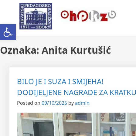
Skip
Ogranak Hrvatskoga Pedago
to
content
Open toolbar
Oznaka:
Anita Kurtušić
BILO JE I SUZA I SMIJEHA!
DODIJELJENE NAGRADE ZA KRATKU 
Posted on
09/10/2025
by
admin