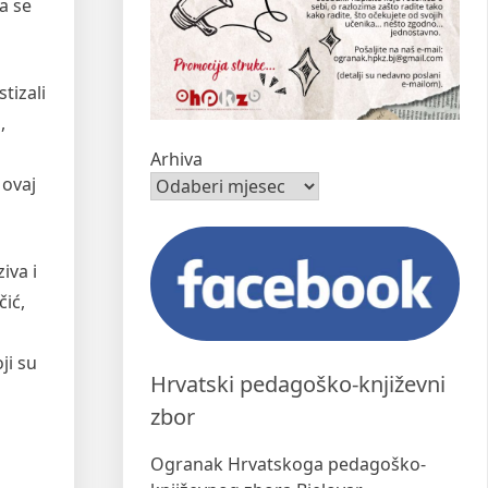
la se
tizali
,
Arhiva
 ovaj
iva i
čić,
ji su
Hrvatski pedagoško-književni
zbor
Ogranak Hrvatskoga pedagoško-