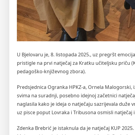
U Bjelovaru je, 8. listopada 2025., uz pregršt emoc
pristigle na prvi natječaj za Kratku učiteljsku prič
pedagoško-književnog zbora).
Predsjednica Ogranka HPKZ-a, Ornela Malogorski, iz
svima na suradnji, posebno idejnoj začetnici natječa
naglasila kako je ideja o natječaju sazrijevala duže
uz pisce poput Lovraka i Tribusona osmisli natječaj is
Zdenka Brebrić je istaknula da je natječaj KUP 202