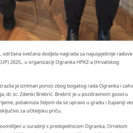
ija, održana svečana dodjela nagrada za najuspješnije radove
u (KUP) 2025., u organizaciji Ogranka HPKZ-a (Hrvatskog
razila je izniman ponos zbog bogatog rada Ogranka i zahva
ja, dr. sc. Zdenki Brebrić. Brebrić je u pozdravnom govoru
 vrijeme, potaknuta željom da se upravo u gradu i županiji ve
ključivo za učiteljsku priču.
5. osmišljen u suradnji s predsjednicom Ogranka, Ornelom