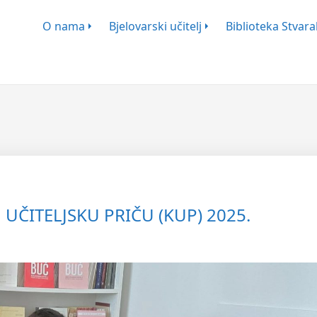
ško-Književnog Zbora Bjelovar
O nama
Bjelovarski učitelj
Biblioteka Stvaral
UČITELJSKU PRIČU (KUP) 2025.