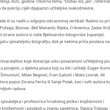
ibnja 2025. godine. Okvirna tema, “Dobar, loš, jao”, referira
 da pokriju cijeli dijapazon učiteljske svakodnevice.
ade ili su radili u odgojno-obrazovnoj vertikali. Radovi su pris
Požega, Bizovac, Beli Manastir, Rijeka, Crikvenica, Zadar, Križ
d strane autora iz naše Bjelovarsko-bilogorske županije).
gatu spisateljsku biografiju, dok je nekima priča poslana na
o stvaralaštvo koje dokazuje usku povezanost učiteljskog poz
povijesti, u djelima pisaca koji su bili i učitelji: Eugen Kumi
 Šimunović, Milan Begović, Fran Galović i Mato Lovrak. Ali
ora poput Zorana Ferića ili Sanje Polak, kao i svih autora ko
mljivih radova.
isateljica i profesorica hrvatskog jezika i književnosti i
 književnosti i povijesti u zvanju savjetnice, Slavica Trgovac