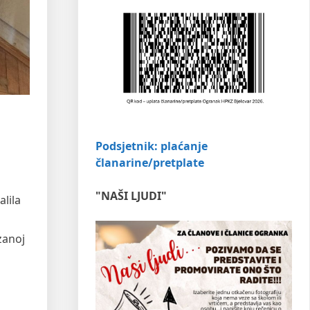
Podsjetnik: plaćanje
članarine/pretplate
"NAŠI LJUDI"
lila
zanoj