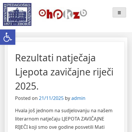
Skip
Ogranak Hrvatskoga
to
content
Pedagoško-Književnog Zbora
Open toolbar
Bjelovar
Rezultati natječaja
Ljepota zavičajne riječi
2025.
Posted on
21/11/2025
by
admin
Hvala još jednom na sudjelovanju na našem
literarnom natječaju LJEPOTA ZAVIČAJNE
RIJEČI koji smo ove godine posvetili Mati