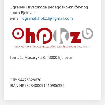
Ogranak Hrvatskoga pedagoško-književnog
zbora Bjelovar
e-mail:
ogranak.hpkz.bj@gmail.com
Tomaša Masaryka 8,
43000 Bjelovar
—
OIB: 94476328670
IBAN HR7823400091410986336