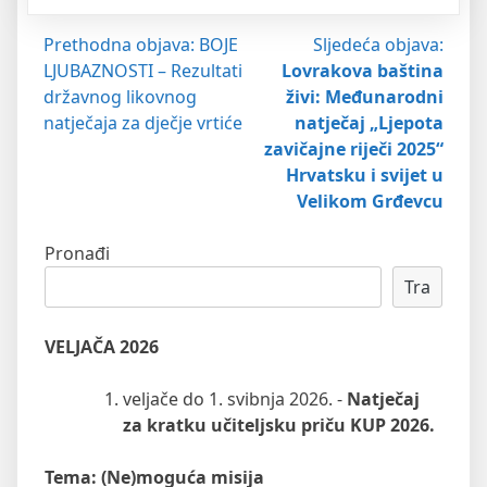
Navigacija
Prethodna objava:
BOJE
Sljedeća objava:
LJUBAZNOSTI – Rezultati
Lovrakova baština
objava
državnog likovnog
živi: Međunarodni
natječaja za dječje vrtiće
natječaj „Ljepota
zavičajne riječi 2025“
Hrvatsku i svijet u
Velikom Grđevcu
Pronađi
Tra
VELJAČA 2026
veljače do 1. svibnja 2026. -
Natječaj
za kratku učiteljsku priču KUP 2026.
Tema: (Ne)moguća misija