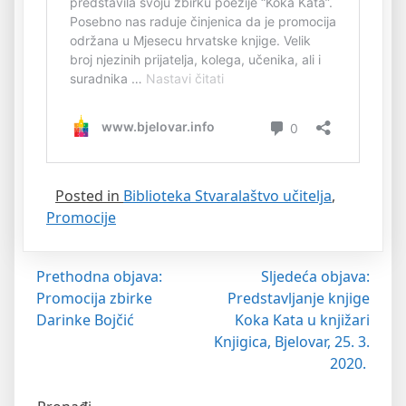
Posted in
Biblioteka Stvaralaštvo učitelja
,
Promocije
Navigacija
Prethodna objava:
Sljedeća objava:
Promocija zbirke
Predstavljanje knjige
objava
Darinke Bojčić
Koka Kata u knjižari
Knjigica, Bjelovar, 25. 3.
2020.