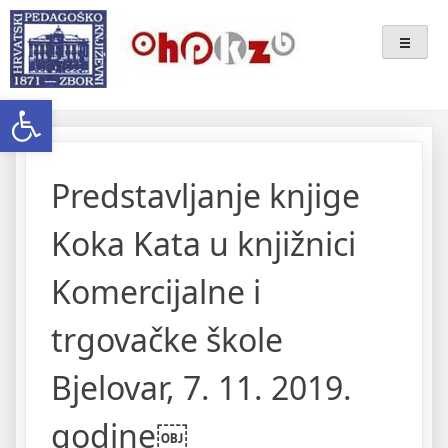
Skip
Ogranak Hrvatskoga
to
content
Pedagoško-Književnog Zbora
Open toolbar
Bjelovar
Predstavljanje knjige
Koka Kata u knjižnici
Komercijalne i
trgovačke škole
Bjelovar, 7. 11. 2019.
godine￼