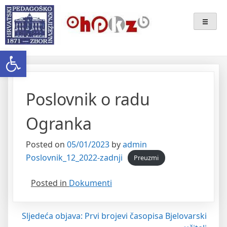
Skip
Ogranak Hrvatskoga
to
content
Pedagoško-Književnog Zbora
Open toolbar
Bjelovar
Poslovnik o radu
Ogranka
Posted on
05/01/2023
by
admin
Poslovnik_12_2022-zadnji
Preuzmi
Posted in
Dokumenti
Navigacija
Sljedeća objava:
Prvi brojevi časopisa Bjelovarski