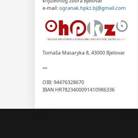
književnog zbora Bjelovar
e-mail:
ogranak.hpkz.bj@gmail.com
Tomaša Masaryka 8,
43000 Bjelovar
—
OIB: 94476328670
IBAN HR7823400091410986336