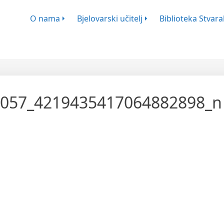
ško-Književnog Zbora Bjelovar
O nama
Bjelovarski učitelj
Biblioteka Stvaral
057_4219435417064882898_n