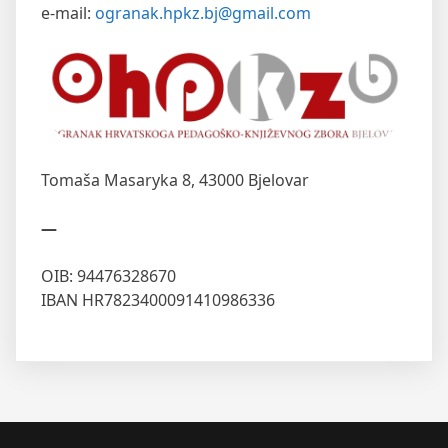
e-mail:
ogranak.hpkz.bj@gmail.com
Tomaša Masaryka 8,
43000 Bjelovar
—
OIB: 94476328670
IBAN HR7823400091410986336