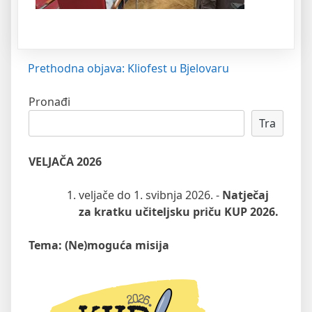
Navigacija
Prethodna objava:
Kliofest u Bjelovaru
objava
Pronađi
Tra
VELJAČA 2026
veljače do 1. svibnja 2026. -
Natječaj
za kratku učiteljsku priču KUP 2026.
Tema: (Ne)moguća misija