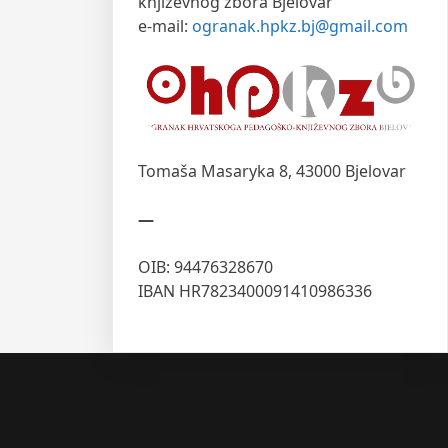
književnog zbora Bjelovar
e-mail:
ogranak.hpkz.bj@gmail.com
Tomaša Masaryka 8,
43000 Bjelovar
—
OIB: 94476328670
IBAN HR7823400091410986336