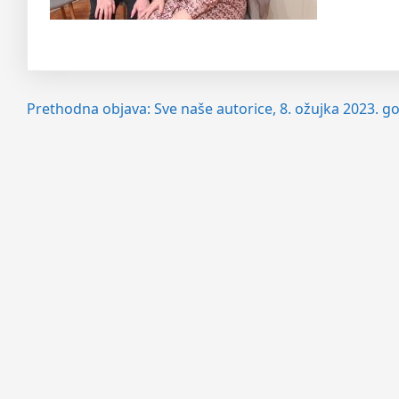
Navigacija
Prethodna objava:
Sve naše autorice, 8. ožujka 2023. g
objava