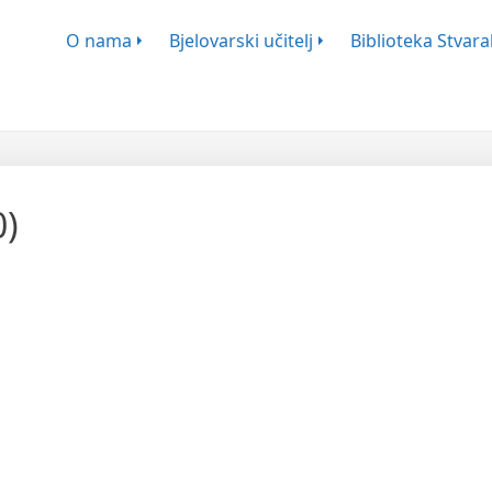
ško-Književnog Zbora Bjelovar
O nama
Bjelovarski učitelj
Biblioteka Stvaral
0)