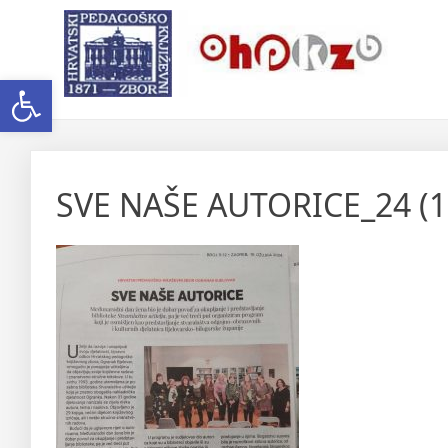
Skip
Ogranak Hrvatskoga Pedago
to
content
Open toolbar
SVE NAŠE AUTORICE_24 (1