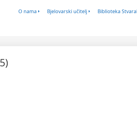
ško-Književnog Zbora Bjelovar
O nama
Bjelovarski učitelj
Biblioteka Stvaral
5)