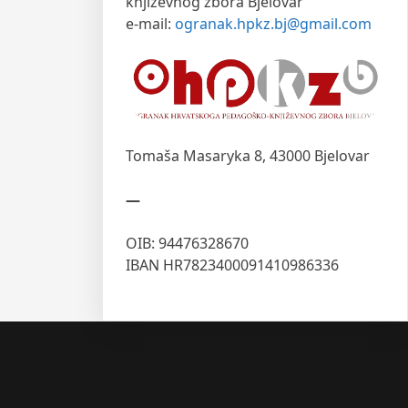
književnog zbora Bjelovar
e-mail:
ogranak.hpkz.bj@gmail.com
Tomaša Masaryka 8,
43000 Bjelovar
—
OIB: 94476328670
IBAN HR7823400091410986336