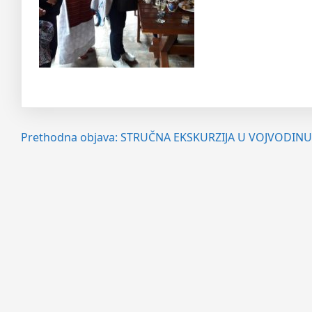
Navigacija
Prethodna objava:
STRUČNA EKSKURZIJA U VOJVODINU, 20
objava