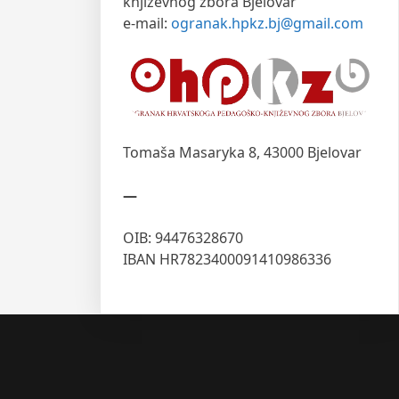
književnog zbora Bjelovar
e-mail:
ogranak.hpkz.bj@gmail.com
Tomaša Masaryka 8,
43000 Bjelovar
—
OIB: 94476328670
IBAN HR7823400091410986336