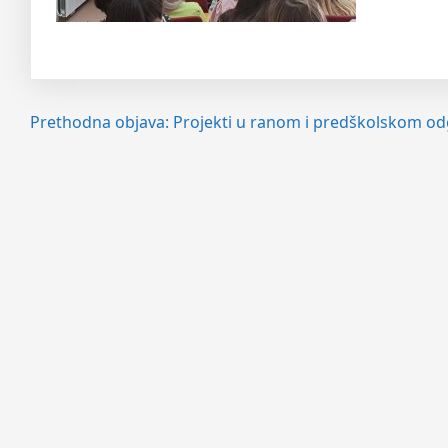
Navigacija
Prethodna objava:
Projekti u ranom i predškolskom od
objava