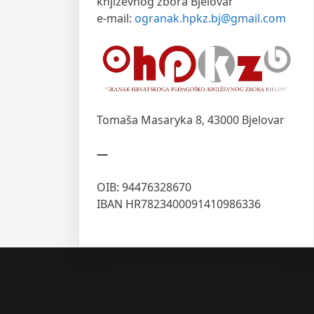
književnog zbora Bjelovar
e-mail:
ogranak.hpkz.bj@gmail.com
Tomaša Masaryka 8,
43000 Bjelovar
—
OIB: 94476328670
IBAN HR7823400091410986336