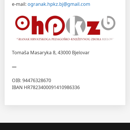
e-mail:
ogranak.hpkz.bj@gmail.com
Tomaša Masaryka 8,
43000 Bjelovar
—
OIB: 94476328670
IBAN HR7823400091410986336