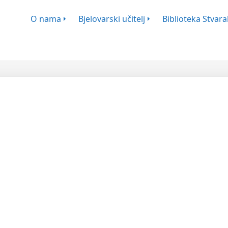
ško-Književnog Zbora Bjelovar
O nama
Bjelovarski učitelj
Biblioteka Stvaral