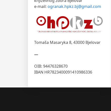
književnog zbora Bjelovar
e-mail:
ogranak.hpkz.bj@gmail.com
Tomaša Masaryka 8,
43000 Bjelovar
—
OIB: 94476328670
IBAN HR7823400091410986336