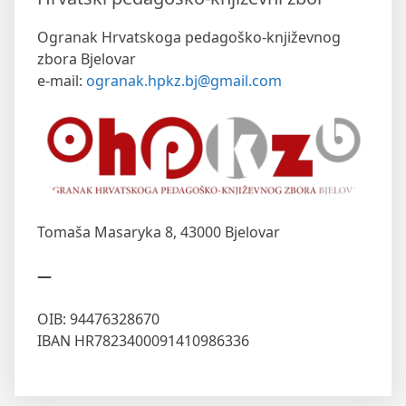
Ogranak Hrvatskoga pedagoško-književnog
zbora Bjelovar
e-mail:
ogranak.hpkz.bj@gmail.com
Tomaša Masaryka 8,
43000 Bjelovar
—
OIB: 94476328670
IBAN HR7823400091410986336