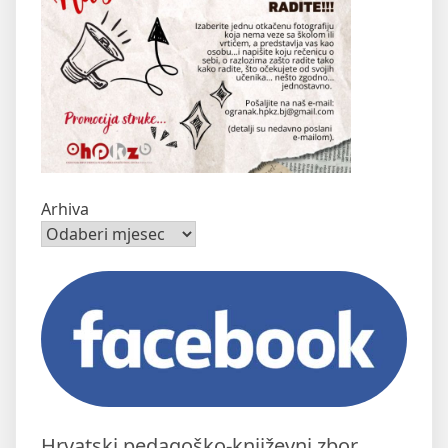
Arhiva
Hrvatski pedagoško-književni zbor