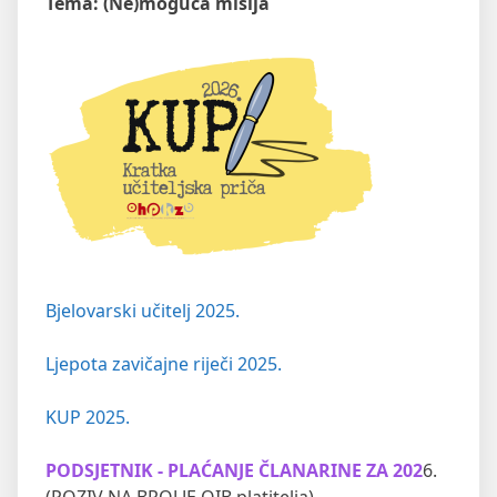
Tema: (Ne)moguća misija
Bjelovarski učitelj 2025.
Ljepota zavičajne riječi 2025.
KUP 2025.
PODSJETNIK - PLAĆANJE ČLANARINE ZA 202
6.
(POZIV NA BROJ JE OIB platitelja)