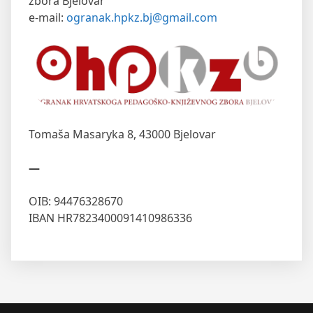
zbora Bjelovar
e-mail:
ogranak.hpkz.bj@gmail.com
Tomaša Masaryka 8,
43000 Bjelovar
—
OIB: 94476328670
IBAN HR7823400091410986336