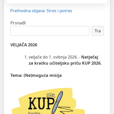
Navigacija
Prethodna objava:
Stres i potres
objava
Pronađi
Tra
VELJAČA 2026
veljače do 1. svibnja 2026. -
Natječaj
za kratku učiteljsku priču KUP 2026.
Tema: (Ne)moguća misija