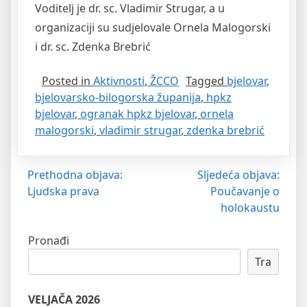
Voditelj je dr. sc. Vladimir Strugar, a u
organizaciji su sudjelovale Ornela Malogorski
i dr. sc. Zdenka Brebrić
Posted in
Aktivnosti
,
ŽCCO
Tagged
bjelovar
,
bjelovarsko-bilogorska županija
,
hpkz
bjelovar
,
ogranak hpkz bjelovar
,
ornela
malogorski
,
vladimir strugar
,
zdenka brebrić
Navigacija
Prethodna objava:
Sljedeća objava:
Ljudska prava
Poučavanje o
objava
holokaustu
Pronađi
Tra
VELJAČA 2026