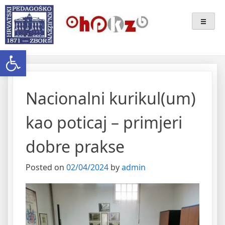
Skip
Ogranak Hrvatskoga
to
content
Pedagoško-Književnog Zbora
Open toolbar
Bjelovar
Nacionalni kurikul(um)
kao poticaj – primjeri
dobre prakse
Posted on
02/04/2024
by
admin