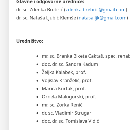
Glavne i odgovorne urednice:
dr. sc. Zdenka Brebrić (
zdenka.brebric@gmail.com
)
dr. sc. Nataša Ljubić Klemše (
natasa.ljk@gmail.com
)
Uredništvo:
mr. sc. Branka Biketa Caktaš, spec. reha
doc. dr. sc. Sandra Kadum
Željka Kalabek, prof.
Vojislav Kranželić, prof.
Marica Kurtak, prof.
Ornela Malogorski, prof.
mr. sc. Zorka Renić
dr. sc. Vladimir Strugar
doc. dr. sc. Tomislava Vidić