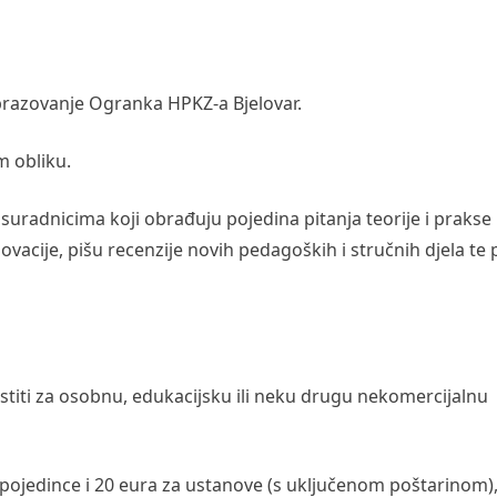
obrazovanje Ogranka HPKZ-a Bjelovar.
m obliku.
suradnicima koji obrađuju pojedina pitanja teorije i prakse
ovacije, pišu recenzije novih pedagoških i stručnih djela te 
istiti za osobnu, edukacijsku ili neku drugu nekomercijalnu
a pojedince i 20 eura za ustanove (s uključenom poštarinom),