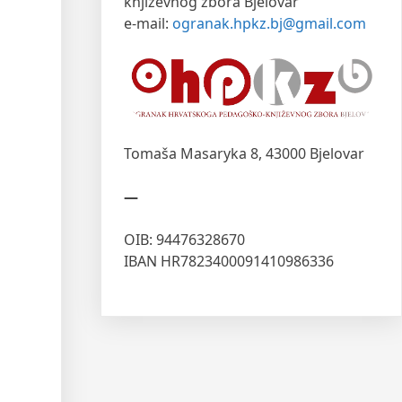
književnog zbora Bjelovar
e-mail:
ogranak.hpkz.bj@gmail.com
Tomaša Masaryka 8,
43000 Bjelovar
—
OIB: 94476328670
IBAN HR7823400091410986336