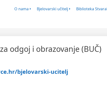
ško-Književnog Zbora Bjelovar
O nama
Bjelovarski učitelj
Biblioteka Stvaral
s za odgoj i obrazovanje (BUČ)
ce.hr/bjelovarski-ucitelj