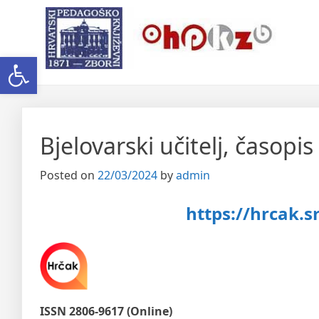
Skip
Ogranak Hrvatskoga Pedago
to
content
Open toolbar
Bjelovarski učitelj, časopi
Posted on
22/03/2024
by
admin
https://hrcak.sr
ISSN 2806-9617 (Online)