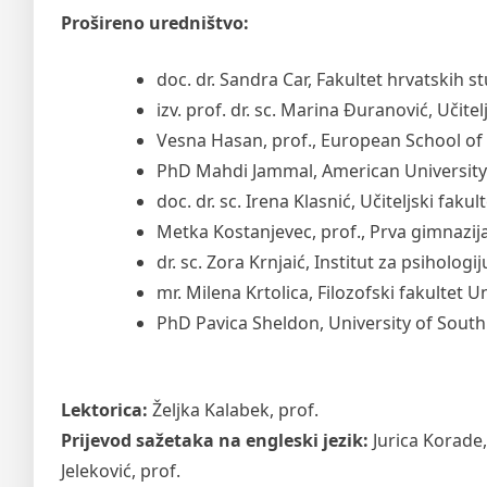
Prošireno uredništvo:
doc. dr. Sandra Car, Fakultet hrvatskih s
izv. prof. dr. sc. Marina Đuranović, Učite
Vesna Hasan, prof., European School of V
PhD Mahdi Jammal, American University 
doc. dr. sc. Irena Klasnić, Učiteljski fak
Metka Kostanjevec, prof., Prva gimnazija
dr. sc. Zora Krnjaić, Institut za psihologi
mr. Milena Krtolica, Filozofski fakultet 
PhD Pavica Sheldon, University of Sout
Lektorica:
Željka Kalabek, prof.
Prijevod sažetaka na engleski jezik:
Jurica Korade,
Jeleković, prof.